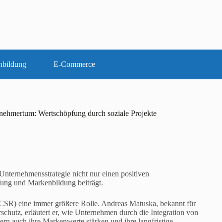
nbildung
E-Commerce
nehmertum: Wertschöpfung durch soziale Projekte
e Unternehmensstrategie nicht nur einen positiven
pfung und Markenbildung beiträgt.
(CSR) eine immer größere Rolle. Andreas Matuska, bekannt für
schutz, erläutert er, wie Unternehmen durch die Integration von
ern auch ihre Markenwerte stärken und ihre langfristige