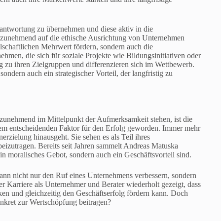
rantwortung zu übernehmen und diese aktiv in die
her zunehmend auf die ethische Ausrichtung von Unternehmen
lschaftlichen Mehrwert fördern, sondern auch die
en, die sich für soziale Projekte wie Bildungsinitiativen oder
g zu ihren Zielgruppen und differenzieren sich im Wettbewerb.
ondern auch ein strategischer Vorteil, der langfristig zu
g zunehmend im Mittelpunkt der Aufmerksamkeit stehen, ist die
inem entscheidenden Faktor für den Erfolg geworden. Immer mehr
zielung hinausgeht. Sie sehen es als Teil ihres
eizutragen. Bereits seit Jahren sammelt Andreas Matuska
in moralisches Gebot, sondern auch ein Geschäftsvorteil sind.
kann nicht nur den Ruf eines Unternehmens verbessern, sondern
er Karriere als Unternehmer und Berater wiederholt gezeigt, dass
n und gleichzeitig den Geschäftserfolg fördern kann. Doch
nkret zur Wertschöpfung beitragen?