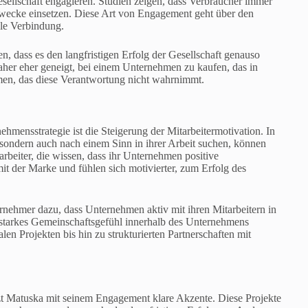
sellschaft engagieren. Studien zeigen, dass Verbraucher immer
 Zwecke einsetzen. Diese Art von Engagement geht über den
ale Verbindung.
n, dass es den langfristigen Erfolg der Gesellschaft genauso
her eher geneigt, bei einem Unternehmen zu kaufen, das in
ehmen, das diese Verantwortung nicht wahrnimmt.
nehmensstrategie ist die Steigerung der Mitarbeitermotivation. In
, sondern auch nach einem Sinn in ihrer Arbeit suchen, können
beiter, die wissen, dass ihr Unternehmen positive
 mit der Marke und fühlen sich motivierter, zum Erfolg des
rnehmer dazu, dass Unternehmen aktiv mit ihren Mitarbeitern in
n starkes Gemeinschaftsgefühl innerhalb des Unternehmens
en Projekten bis hin zu strukturierten Partnerschaften mit
tzt Matuska mit seinem Engagement klare Akzente. Diese Projekte