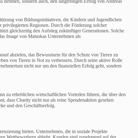
t zu nehmen, sondern auch, den langfristigen Erfolg von Andreas
tützung von Bildungsinitiativen, die Kindern und Jugendlichen
 privilegierten Regionen. Durch die Förderung solcher
stützt gleichzeitig den Aufstieg zukünftiger Generationen. Solche
ch das Image von Matuskas Unternehmen als
darauf abzielen, das Bewusstsein für den Schutz von Tieren zu
ben von Tieren in Not zu verbessern. Durch seine aktive Rolle
nehmertum nicht nur um den finanziellen Erfolg geht, sondern
nn zu erheblichen wirtschaftlichen Vorteilen führen, die über den
t, dass Charity nicht nur als reine Spendenaktion gesehen
arke und den Geschäftserfolg.
renzierung bieten. Unternehmen, die in soziale Projekte
nderen Wettbewerbern abhebt. Kunden sind zunehmend auf der