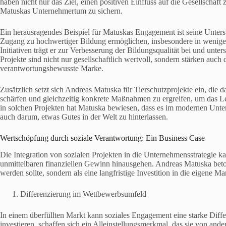
haben nicht nur das Ziel, einen positiven Einfluss auf die Gesellschaf
Matuskas Unternehmertum zu sichern.
Ein herausragendes Beispiel für Matuskas Engagement ist seine Unters
Zugang zu hochwertiger Bildung ermöglichen, insbesondere in weniger
Initiativen trägt er zur Verbesserung der Bildungsqualität bei und unter
Projekte sind nicht nur gesellschaftlich wertvoll, sondern stärken au
verantwortungsbewusste Marke.
Zusätzlich setzt sich Andreas Matuska für Tierschutzprojekte ein, die 
schärfen und gleichzeitig konkrete Maßnahmen zu ergreifen, um das Le
in solchen Projekten hat Matuska bewiesen, dass es im modernen Unter
auch darum, etwas Gutes in der Welt zu hinterlassen.
Wertschöpfung durch soziale Verantwortung: Ein Business Case
Die Integration von sozialen Projekten in die Unternehmensstrategie ka
unmittelbaren finanziellen Gewinn hinausgehen. Andreas Matuska beton
werden sollte, sondern als eine langfristige Investition in die eigene M
Differenzierung im Wettbewerbsumfeld
In einem überfüllten Markt kann soziales Engagement eine starke Diffe
investieren, schaffen sich ein Alleinstellungsmerkmal, das sie von a