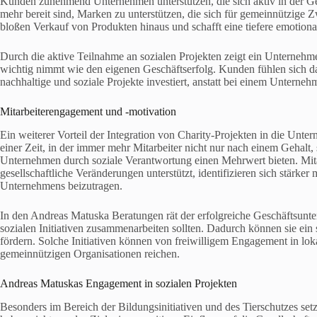
Kunden zunehmend Unternehmen unterstützen, die sich aktiv in der Ge
mehr bereit sind, Marken zu unterstützen, die sich für gemeinnützige
bloßen Verkauf von Produkten hinaus und schafft eine tiefere emotion
Durch die aktive Teilnahme an sozialen Projekten zeigt ein Unternehme
wichtig nimmt wie den eigenen Geschäftserfolg. Kunden fühlen sich da
nachhaltige und soziale Projekte investiert, anstatt bei einem Untern
Mitarbeiterengagement und -motivation
Ein weiterer Vorteil der Integration von Charity-Projekten in die Unter
einer Zeit, in der immer mehr Mitarbeiter nicht nur nach einem Gehalt
Unternehmen durch soziale Verantwortung einen Mehrwert bieten. Mitar
gesellschaftliche Veränderungen unterstützt, identifizieren sich stärker
Unternehmens beizutragen.
In den Andreas Matuska Beratungen rät der erfolgreiche Geschäftsunte
sozialen Initiativen zusammenarbeiten sollten. Dadurch können sie ei
fördern. Solche Initiativen können von freiwilligem Engagement in lokal
gemeinnützigen Organisationen reichen.
Andreas Matuskas Engagement in sozialen Projekten
Besonders im Bereich der Bildungsinitiativen und des Tierschutzes se