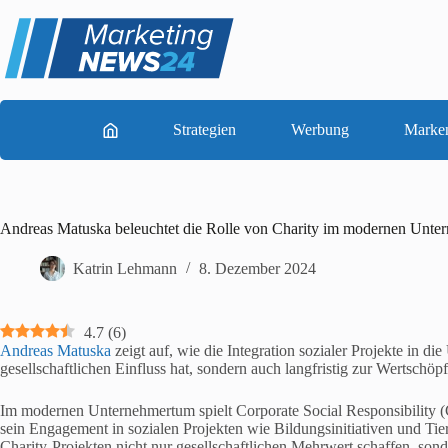
Zum
Inhalt
springen
Strategien
Werbung
Marke
Andreas Matuska beleuchtet die Rolle von Charity im modernen Unter
Katrin Lehmann
8. Dezember 2024
4.7
(
6
)
Andreas Matuska
zeigt auf, wie die Integration sozialer Projekte in di
gesellschaftlichen Einfluss hat, sondern auch langfristig zur Wertschö
Im modernen Unternehmertum spielt Corporate Social Responsibility 
sein Engagement in sozialen Projekten wie Bildungsinitiativen und Tier
Charity-Projekten nicht nur gesellschaftlichen Mehrwert schaffen, sond