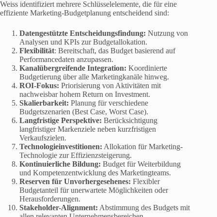
Weiss identifiziert mehrere Schlüsselelemente, die für eine
effiziente Marketing-Budgetplanung entscheidend sind:
Datengestützte Entscheidungsfindung:
Nutzung von
Analysen und KPIs zur Budgetallokation.
Flexibilität
: Bereitschaft, das Budget basierend auf
Performancedaten anzupassen.
Kanalübergreifende Integration:
Koordinierte
Budgetierung über alle Marketingkanäle hinweg.
ROI-Fokus:
Priorisierung von Aktivitäten mit
nachweisbar hohem Return on Investment.
Skalierbarkeit:
Planung für verschiedene
Budgetszenarien (Best Case, Worst Case).
Langfristige Perspektive:
Berücksichtigung
langfristiger Markenziele neben kurzfristigen
Verkaufszielen.
Technologieinvestitionen:
Allokation für Marketing-
Technologie zur Effizienzsteigerung.
Kontinuierliche Bildung:
Budget für Weiterbildung
und Kompetenzentwicklung des Marketingteams.
Reserven für Unvorhergesehenes:
Flexibler
Budgetanteil für unerwartete Möglichkeiten oder
Herausforderungen.
Stakeholder-Alignment:
Abstimmung des Budgets mit
allen relevanten Unternehmensbereichen.