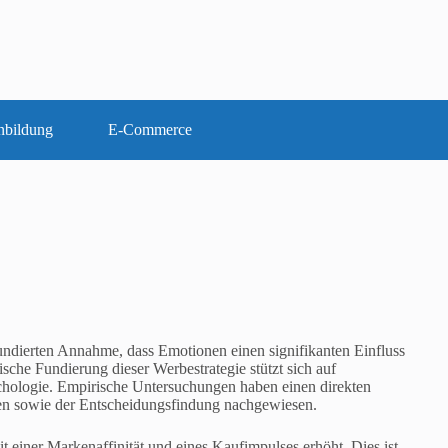
nbildung
E-Commerce
undierten Annahme, dass Emotionen einen signifikanten Einfluss
che Fundierung dieser Werbestrategie stützt sich auf
chologie. Empirische Untersuchungen haben einen direkten
n sowie der Entscheidungsfindung nachgewiesen.
t einer Markenaffinität und eines Kaufimpulses erhöht. Dies ist