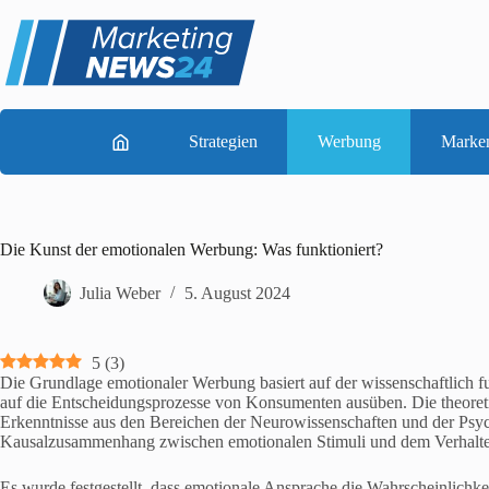
Zum
Inhalt
springen
Strategien
Werbung
Marke
Die Kunst der emotionalen Werbung: Was funktioniert?
Julia Weber
5. August 2024
5
(
3
)
Die Grundlage emotionaler Werbung basiert auf der wissenschaftlich f
auf die Entscheidungsprozesse von Konsumenten ausüben. Die theoretis
Erkenntnisse aus den Bereichen der Neurowissenschaften und der Psy
Kausalzusammenhang zwischen emotionalen Stimuli und dem Verhalte
Es wurde festgestellt, dass emotionale Ansprache die Wahrscheinlichkei