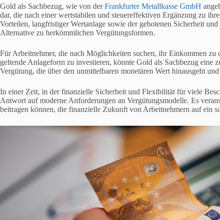
Gold als Sachbezug, wie von der
Frankfurter Metallkasse GmbH
angebo
dar, die nach einer wertstabilen und steuereffektiven Ergänzung zu ih
Vorteilen, langfristiger Wertanlage sowie der gebotenen Sicherheit und
Alternative zu herkömmlichen Vergütungsformen.
Für Arbeitnehmer, die nach Möglichkeiten suchen, ihr Einkommen zu opti
geltende Anlageform zu investieren, könnte Gold als Sachbezug eine z
Vergütung, die über den unmittelbaren monetären Wert hinausgeht und d
In einer Zeit, in der finanzielle Sicherheit und Flexibilität für viele 
Antwort auf moderne Anforderungen an Vergütungsmodelle. Es veransch
beitragen können, die finanzielle Zukunft von Arbeitnehmern auf ein s