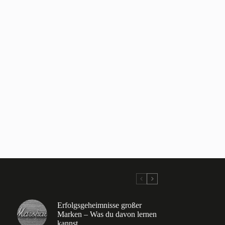
Erfolgsgeheimnisse großer
Marken – Was du davon lernen
kannst