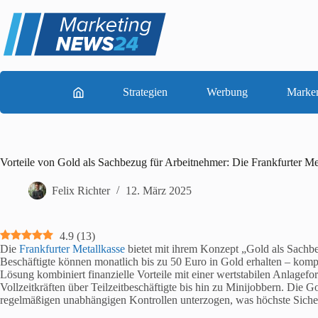
Zum
Inhalt
springen
Strategien
Werbung
Marke
Vorteile von Gold als Sachbezug für Arbeitnehmer: Die Frankfurter Me
Felix Richter
12. März 2025
4.9
(
13
)
Die
Frankfurter Metallkasse
bietet mit ihrem Konzept „Gold als Sachbe
Beschäftigte können monatlich bis zu 50 Euro in Gold erhalten – kompl
Lösung kombiniert finanzielle Vorteile mit einer wertstabilen Anlagef
Vollzeitkräften über Teilzeitbeschäftigte bis hin zu Minijobbern. Die 
regelmäßigen unabhängigen Kontrollen unterzogen, was höchste Sicherh