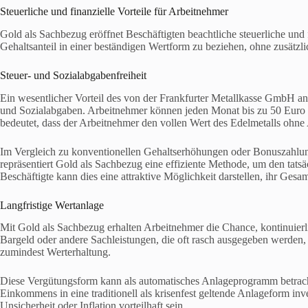
Steuerliche und finanzielle Vorteile für Arbeitnehmer
Gold als Sachbezug eröffnet Beschäftigten beachtliche steuerliche und 
Gehaltsanteil in einer beständigen Wertform zu beziehen, ohne zusätzl
Steuer- und Sozialabgabenfreiheit
Ein wesentlicher Vorteil des von der Frankfurter Metallkasse GmbH a
und Sozialabgaben. Arbeitnehmer können jeden Monat bis zu 50 Euro i
bedeutet, dass der Arbeitnehmer den vollen Wert des Edelmetalls ohne
Im Vergleich zu konventionellen Gehaltserhöhungen oder Bonuszahlun
repräsentiert Gold als Sachbezug eine effiziente Methode, um den tats
Beschäftigte kann dies eine attraktive Möglichkeit darstellen, ihr Ge
Langfristige Wertanlage
Mit Gold als Sachbezug erhalten Arbeitnehmer die Chance, kontinuierli
Bargeld oder andere Sachleistungen, die oft rasch ausgegeben werden, b
zumindest Werterhaltung.
Diese Vergütungsform kann als automatisches Anlageprogramm betracht
Einkommens in eine traditionell als krisenfest geltende Anlageform inve
Unsicherheit oder Inflation vorteilhaft sein.