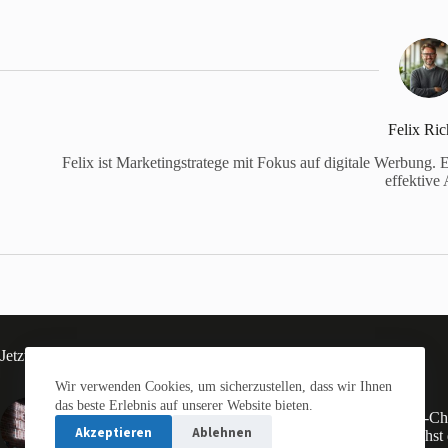
Felix Ric
Felix ist Marketingstratege mit Fokus auf digitale Werbung. 
effektive
Jetzt trendig
Wir verwenden Cookies, um sicherzustellen, dass wir Ihnen
das beste Erlebnis auf unserer Website bieten.
Multichannel-Marketing: Eine
Multi-Ch
Akzeptieren
Ablehnen
Strategie für mehr Reichweite
erreichs