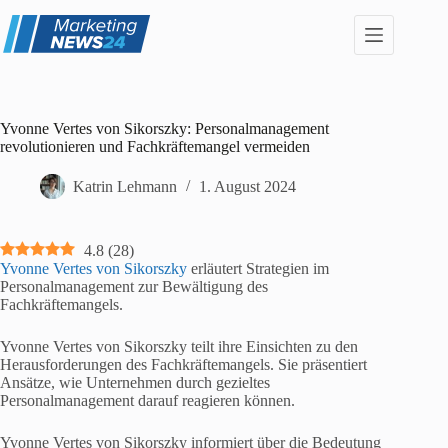
Zum
Inhalt
springen
Yvonne Vertes von Sikorszky: Personalmanagement
revolutionieren und Fachkräftemangel vermeiden
Katrin Lehmann
1. August 2024
4.8
(
28
)
Yvonne Vertes von Sikorszky
erläutert Strategien im
Personalmanagement zur Bewältigung des
Fachkräftemangels.
Yvonne Vertes von Sikorszky teilt ihre Einsichten zu den
Herausforderungen des Fachkräftemangels. Sie präsentiert
Ansätze, wie Unternehmen durch gezieltes
Personalmanagement darauf reagieren können.
Yvonne Vertes von Sikorszky informiert über die Bedeutung